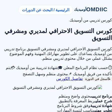
OMDIIC
أوميديك
الرئيسية / البحث عن الدورات
كورس تدريبي من أوميديك
كورس التسويق الاحترافي لمديري ومشرفي
التسويق
كورس التسويق الاحترافي لمديري ومشرفي التسويق برنامج تدريبي
من أوميديك يساعدك على تطوير مهاراتك المهنية وفهم الموضوع
بشكل عملي من خلال محتوى تدريبي منظم.
⏱
حسب نظام البرنامج المعلن
🎓
شهادة تدريبية من أوميديك
💳
يتم
تأكيده من فريق أوميديك
📌
محتوى منظم وسهل التصفح
تفاصيل الكورس
📝
سجل في الدورة
برنامج تدريبي
محتوى واضح ومنظم
شرح عملي
يربط المعرفة بالتطبيق
شهادة تدريبية
وفق شروط البرنامج
تطوير مهني
مناسب لتنمية المهارات