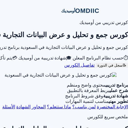
OMDIIC
أوميديك
كورس تدريبي من أوميديك
كورس جمع و تحليل و عرض البيانات التجارية 
كورس جمع و تحليل و عرض البيانات التجارية في السعودية برنامج تد
⏱
حسب نظام البرنامج المعلن
🎓
شهادة تدريبية من أوميديك
💳
يتم تأك
تفاصيل الكورس
📝
سجل في الدورة
برنامج تدريبي
محتوى واضح ومنظم
شرح عملي
يربط المعرفة بالتطبيق
شهادة تدريبية
وفق شروط البرنامج
تطوير مهني
مناسب لتنمية المهارات
الإجابة المختصرة
لمن يناسب؟
ماذا ستتعلم؟
المحاور
الشهادة
الأسئلة
ملخص سريع للكورس