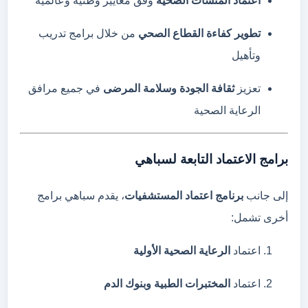
اعتماد
المنشآت
الصحية
وفق
معايير
وطنية
وعالمية
تطوير
كفاءة
القطاع
الصحي
من
خلال
برامج
تدريب
وتأهيل
تعزيز
ثقافة
الجودة
وسلامة
المرضى
في
جميع
مرافق
الرعاية
الصحية
برامج
الاعتماد
التابعة
لسباهي
إلى
جانب
برنامج
اعتماد
المستشفيات
،
يقدم
سباهي
برامج
أخرى
تشمل:
اعتماد
الرعاية
الصحية
الأولية
اعتماد
المختبرات
الطبية
وبنوك
الدم