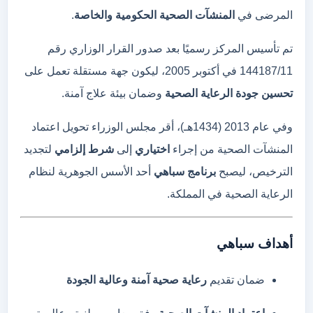
المرضى
في
المنشآت
الصحية
الحكومية
والخاصة
.
تم
تأسيس
المركز
رسميًا
بعد
صدور
القرار
الوزاري
رقم
11
144187/
في
أكتوبر
2005،
ليكون
جهة
مستقلة
تعمل
على
تحسين
جودة
الرعاية
الصحية
وضمان
بيئة
علاج
آمنة.
وفي
عام
2013 (
1434هـ)،
أقر
مجلس
الوزراء
تحويل
اعتماد
المنشآت
الصحية
من
إجراء
اختياري
إلى
شرط
إلزامي
لتجديد
الترخيص،
ليصبح
برنامج
سباهي
أحد
الأسس
الجوهرية
لنظام
الرعاية
الصحية
في
المملكة.
أهداف
سباهي
ضمان
تقديم
رعاية
صحية
آمنة
وعالية
الجودة