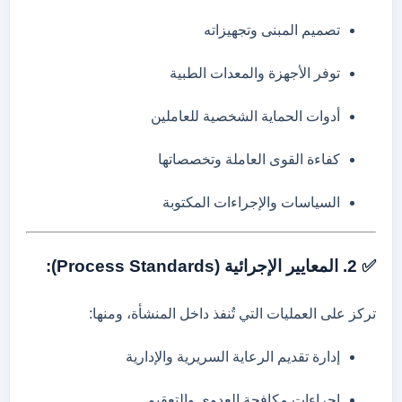
تصميم
المبنى
وتجهيزاته
توفر
الأجهزة
والمعدات
الطبية
أدوات
الحماية
الشخصية
للعاملين
كفاءة
القوى
العاملة
وتخصصاتها
السياسات
والإجراءات
المكتوبة
✅
2.
المعايير
الإجرائية (
Standards):
Process
تركز
على
العمليات
التي
تُنفذ
داخل
المنشأة،
ومنها:
إدارة
تقديم
الرعاية
السريرية
والإدارية
إجراءات
مكافحة
العدوى
والتعقيم