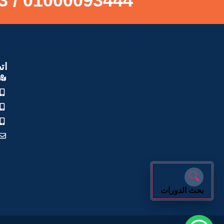
01000093444 / 01000043473
ات
🔍
بحث الدورات