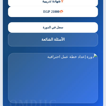
🏅
شهادة تدريبية
21000 EGP
💳
سجل في الدورة
الأسئلة الشائعة