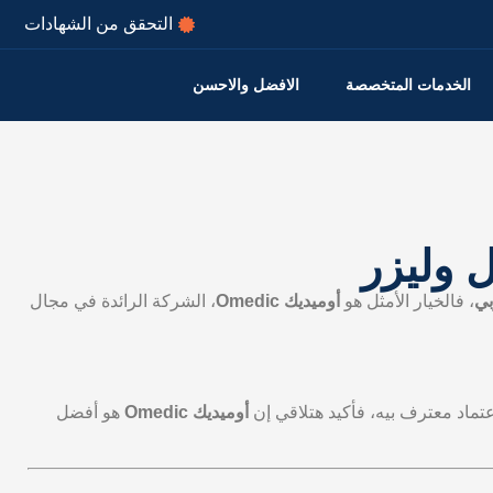
التحقق من الشهادات
الخدمات المتخصصة
الافضل والاحسن
 وليزر
بي
، فالخيار الأمثل هو
أوميديك Omedic
، الشركة الرائدة في مجال
تماد معترف بيه، فأكيد هتلاقي إن
أوميديك Omedic
هو أفضل