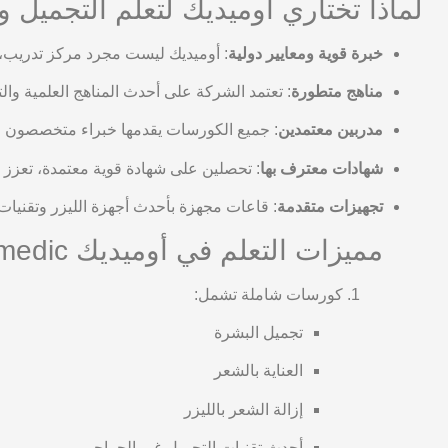
لماذا تختاري أوميديك لتعلم التجميل وا
خبرة قوية ومعايير دولية
: أوميديك ليست مجرد مركز تدريب،
مناهج متطورة
: تعتمد الشركة على أحدث المناهج العلمية والت
مدربين معتمدين
: جميع الكورسات يقدمها خبراء متخصصون في
شهادات معترف بها
: تحصلين على شهادة قوية معتمدة، تعزز
تجهيزات متقدمة
: قاعات مجهزة بأحدث أجهزة الليزر وتقنيات 
مميزات التعلم في أوميديك Omedic
كورسات شاملة تشمل:
تجميل البشرة
العناية بالشعر
إزالة الشعر بالليزر
أحدث تقنيات التجميل غير الجراحي