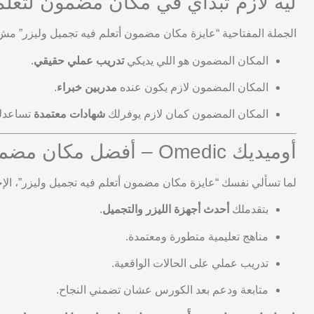
ليه لازم تبدأي في مكان مضمون لتعلم 
الجملة المفتاحية “عايزة مكان مضمون أتعلم فيه تجميل وليزر” م
المكان المضمون هو اللي يديكي
تدريب عملي حقيقي
.
المكان المضمون لازم يكون عنده
مدربين خبراء
.
المكان المضمون كمان لازم يوفرلك
شهادات معتمدة
تساعدك 
أوميديك Omedic – أفضل مكان مضمون لتعلم التجميل والليزر
لما تسألي نفسك “عايزة مكان مضمون أتعلم فيه تجميل وليزر”، الإ
بتقدملك
أحدث أجهزة الليزر والتجميل
.
مناهج تعليمية متطورة ومعتمدة.
تدريب عملي على الحالات الواقعية.
متابعة ودعم بعد الكورس عشان تضمني النجاح.