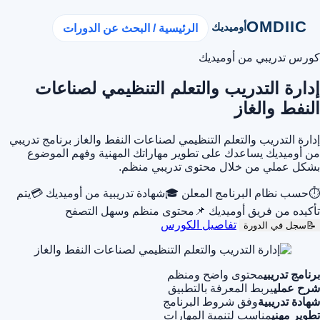
OMDIIC
أوميديك
الرئيسية / البحث عن الدورات
كورس تدريبي من أوميديك
إدارة التدريب والتعلم التنظيمي لصناعات
النفط والغاز
إدارة التدريب والتعلم التنظيمي لصناعات النفط والغاز برنامج تدريبي
من أوميديك يساعدك على تطوير مهاراتك المهنية وفهم الموضوع
بشكل عملي من خلال محتوى تدريبي منظم.
⏱
حسب نظام البرنامج المعلن
🎓
شهادة تدريبية من أوميديك
💳
يتم
تأكيده من فريق أوميديك
📌
محتوى منظم وسهل التصفح
تفاصيل الكورس
📝
سجل في الدورة
برنامج تدريبي
محتوى واضح ومنظم
شرح عملي
يربط المعرفة بالتطبيق
شهادة تدريبية
وفق شروط البرنامج
تطوير مهني
مناسب لتنمية المهارات