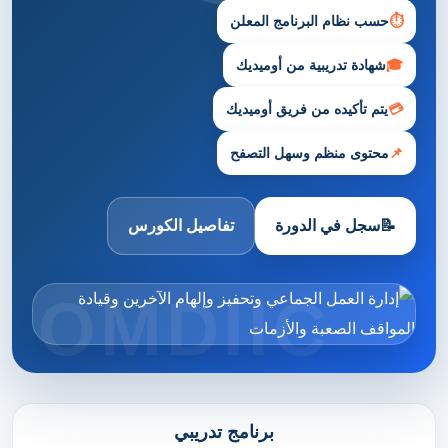
⏱
حسب نظام البرنامج المعلن
🎓
شهادة تدريبية من أوميديك
💳
يتم تأكيده من فريق أوميديك
📌
محتوى منظم وسهل التصفح
📝
سجل في الدورة
تفاصيل الكورس
برنامج تدريبي