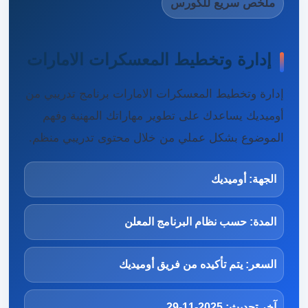
ملخص سريع للكورس
إدارة وتخطيط المعسكرات الامارات
إدارة وتخطيط المعسكرات الامارات برنامج تدريبي من
أوميديك يساعدك على تطوير مهاراتك المهنية وفهم
الموضوع بشكل عملي من خلال محتوى تدريبي منظم.
الجهة: أوميديك
المدة: حسب نظام البرنامج المعلن
السعر: يتم تأكيده من فريق أوميديك
آخر تحديث: 2025-11-29