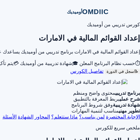
OMDIIC
أوميديك
كورس تدريبي من أوميديك
إعداد القوائم المالية في الامارات
إعداد القوائم المالية في الامارات برنامج تدريبي من أوميديك يساعد
⏱
حسب نظام البرنامج المعلن
🎓
شهادة تدريبية من أوميديك
💳
يتم تأك
تفاصيل الكورس
📝
سجل في الدورة
برنامج تدريبي
محتوى واضح ومنظم
شرح عملي
يربط المعرفة بالتطبيق
شهادة تدريبية
وفق شروط البرنامج
تطوير مهني
مناسب لتنمية المهارات
الإجابة المختصرة
لمن يناسب؟
ماذا ستتعلم؟
المحاور
الشهادة
الأسئلة
ملخص سريع للكورس