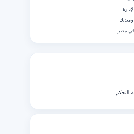
إدارة
أوميديك
 في مصر
 التحكم.