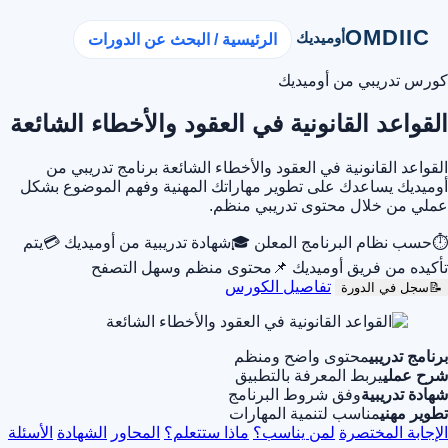
OMDIIC
أوميديك
الرئيسية / البحث عن الدورات
كورس تدريبي من أوميديك
القواعد القانونية في العقود والأخطاء الشائعة
القواعد القانونية في العقود والأخطاء الشائعة برنامج تدريبي من
أوميديك يساعدك على تطوير مهاراتك المهنية وفهم الموضوع بشكل
عملي من خلال محتوى تدريبي منظم.
⏱
حسب نظام البرنامج المعلن
🎓
شهادة تدريبية من أوميديك
💳
يتم
تأكيده من فريق أوميديك
📌
محتوى منظم وسهل التصفح
تفاصيل الكورس
📝
سجل في الدورة
برنامج تدريبي
محتوى واضح ومنظم
شرح عملي
يربط المعرفة بالتطبيق
شهادة تدريبية
وفق شروط البرنامج
تطوير مهني
مناسب لتنمية المهارات
الإجابة المختصرة
لمن يناسب؟
ماذا ستتعلم؟
المحاور
الشهادة
الأسئلة