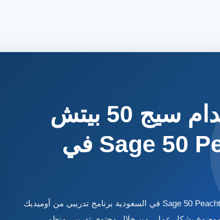
المحاسبة باستخدام سيج 50 بيتش
ترى – Sage 50 Peachtree في
المحاسبة باستخدام سيج 50 بيتش ترى – Sage 50 Peachtree في السعودية برنامج تدريبي من أوميديك
لموضوع بشكل عملي من خلال محتوى تدريبي منظم.