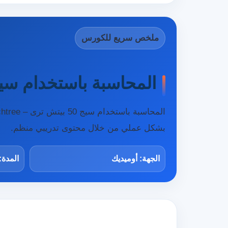
ملخص سريع للكورس
المحاسبة باستخدام سيج 50 بيتش ترى – Sage 50 Peachtree في ال
بشكل عملي من خلال محتوى تدريبي منظم.
الجهة: أوميديك
المدة: