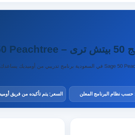
سعودية
المحاسبة باستخدام سيج 50 بيتش ترى – Sage 50 Peachtree في السعودية برنامج 
 حسب نظام البرنامج المعلن
السعر: يتم تأكيده من فريق أومي