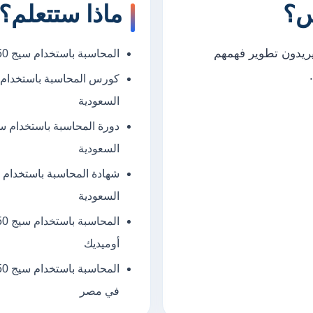
س؟
ماذا ستتعلم؟
يريدون تطوير فهمهم
المحاسبة باستخدام سيج 50 بيتش ترى – Sage 50 Peachtree في السعودية
السعودية
السعودية
السعودية
أوميديك
في مصر