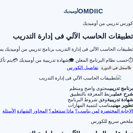
OMDIIC
أوميديك
كورس تدريبي من أوميديك
تطبيقات الحاسب الآلي فى إدارة التدريب
تطبيقات الحاسب الآلي فى إدارة التدريب برنامج تدريبي من أوميديك
⏱
حسب نظام البرنامج المعلن
🎓
شهادة تدريبية من أوميديك
💳
يتم تأك
تفاصيل الكورس
📝
سجل في الدورة
برنامج تدريبي
محتوى واضح ومنظم
شرح عملي
يربط المعرفة بالتطبيق
شهادة تدريبية
وفق شروط البرنامج
تطوير مهني
مناسب لتنمية المهارات
الإجابة المختصرة
لمن يناسب؟
ماذا ستتعلم؟
المحاور
الشهادة
الأسئلة
ملخص سريع للكورس