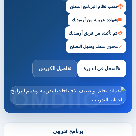
⏱
حسب نظام البرنامج المعلن
🎓
شهادة تدريبية من أوميديك
💳
يتم تأكيده من فريق أوميديك
📌
محتوى منظم وسهل التصفح
📝
سجل في الدورة
تفاصيل الكورس
برنامج تدريبي