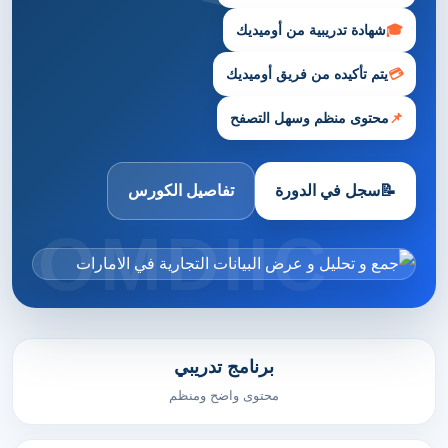
🎓
شهادة تدريبية من أوميديك
💳
يتم تأكيده من فريق أوميديك
📌
محتوى منظم وسهل التصفح
📝
سجل في الدورة
تفاصيل الكورس
برنامج تدريبي
محتوى واضح ومنظم