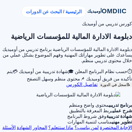
OMDIIC
أوميديك
الرئيسية / البحث عن الدورات
كورس تدريبي من أوميديك
دبلومة الادارة المالية للمؤسسات الرياضية
دبلومة الادارة المالية للمؤسسات الرياضية برنامج تدريبي من أوميديك
يساعدك على تطوير مهاراتك المهنية وفهم الموضوع بشكل عملي من
خلال محتوى تدريبي منظم.
⏱
حسب نظام البرنامج المعلن
🎓
شهادة تدريبية من أوميديك
💳
يتم
تأكيده من فريق أوميديك
📌
محتوى منظم وسهل التصفح
تفاصيل الكورس
📝
سجل في الدورة
برنامج تدريبي
محتوى واضح ومنظم
شرح عملي
يربط المعرفة بالتطبيق
شهادة تدريبية
وفق شروط البرنامج
تطوير مهني
مناسب لتنمية المهارات
الإجابة المختصرة
لمن يناسب؟
ماذا ستتعلم؟
المحاور
الشهادة
الأسئلة