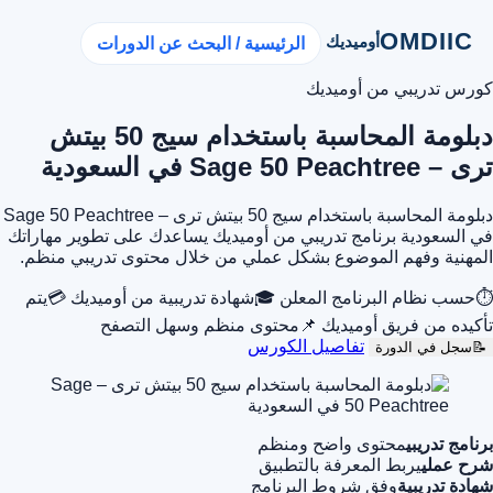
OMDIIC
أوميديك
الرئيسية / البحث عن الدورات
كورس تدريبي من أوميديك
دبلومة المحاسبة باستخدام سيج 50 بيتش
ترى – Sage 50 Peachtree في السعودية
دبلومة المحاسبة باستخدام سيج 50 بيتش ترى – Sage 50 Peachtree
في السعودية برنامج تدريبي من أوميديك يساعدك على تطوير مهاراتك
المهنية وفهم الموضوع بشكل عملي من خلال محتوى تدريبي منظم.
⏱
حسب نظام البرنامج المعلن
🎓
شهادة تدريبية من أوميديك
💳
يتم
تأكيده من فريق أوميديك
📌
محتوى منظم وسهل التصفح
تفاصيل الكورس
📝
سجل في الدورة
برنامج تدريبي
محتوى واضح ومنظم
شرح عملي
يربط المعرفة بالتطبيق
شهادة تدريبية
وفق شروط البرنامج