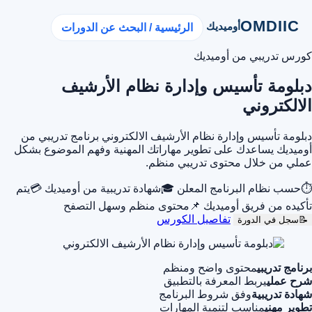
OMDIIC
أوميديك
الرئيسية / البحث عن الدورات
كورس تدريبي من أوميديك
دبلومة تأسيس وإدارة نظام الأرشيف
الالكتروني
دبلومة تأسيس وإدارة نظام الأرشيف الالكتروني برنامج تدريبي من
أوميديك يساعدك على تطوير مهاراتك المهنية وفهم الموضوع بشكل
عملي من خلال محتوى تدريبي منظم.
⏱
حسب نظام البرنامج المعلن
🎓
شهادة تدريبية من أوميديك
💳
يتم
تأكيده من فريق أوميديك
📌
محتوى منظم وسهل التصفح
تفاصيل الكورس
📝
سجل في الدورة
برنامج تدريبي
محتوى واضح ومنظم
شرح عملي
يربط المعرفة بالتطبيق
شهادة تدريبية
وفق شروط البرنامج
تطوير مهني
مناسب لتنمية المهارات