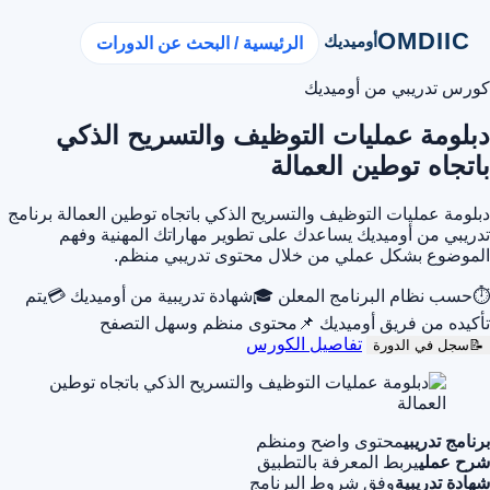
OMDIIC
أوميديك
الرئيسية / البحث عن الدورات
كورس تدريبي من أوميديك
دبلومة عمليات التوظيف والتسريح الذكي
باتجاه توطين العمالة
دبلومة عمليات التوظيف والتسريح الذكي باتجاه توطين العمالة برنامج
تدريبي من أوميديك يساعدك على تطوير مهاراتك المهنية وفهم
الموضوع بشكل عملي من خلال محتوى تدريبي منظم.
⏱
حسب نظام البرنامج المعلن
🎓
شهادة تدريبية من أوميديك
💳
يتم
تأكيده من فريق أوميديك
📌
محتوى منظم وسهل التصفح
تفاصيل الكورس
📝
سجل في الدورة
برنامج تدريبي
محتوى واضح ومنظم
شرح عملي
يربط المعرفة بالتطبيق
شهادة تدريبية
وفق شروط البرنامج