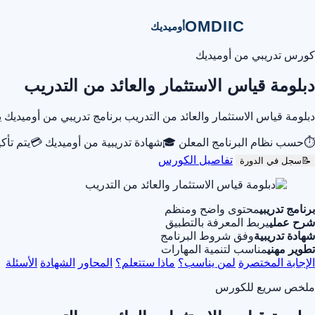
OMDIIC
أوميديك
كورس تدريبي من أوميديك
دبلومة قياس الاستثمار والعائد من التدريب
دبلومة قياس الاستثمار والعائد من التدريب برنامج تدريبي من أوميد
⏱
حسب نظام البرنامج المعلن
🎓
شهادة تدريبية من أوميديك
💳
يتم تأك
تفاصيل الكورس
📝
سجل في الدورة
برنامج تدريبي
محتوى واضح ومنظم
شرح عملي
يربط المعرفة بالتطبيق
شهادة تدريبية
وفق شروط البرنامج
تطوير مهني
مناسب لتنمية المهارات
الإجابة المختصرة
لمن يناسب؟
ماذا ستتعلم؟
المحاور
الشهادة
الأسئلة
ملخص سريع للكورس