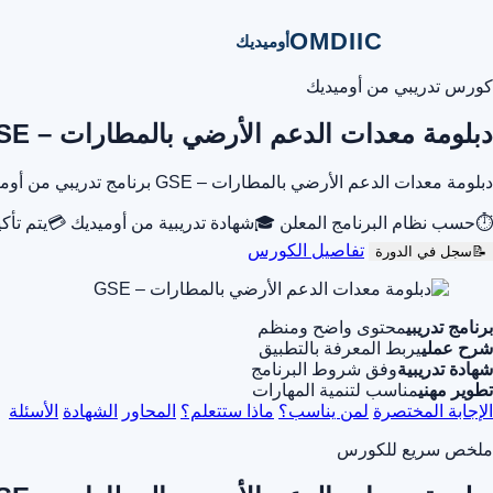
OMDIIC
أوميديك
كورس تدريبي من أوميديك
دبلومة معدات الدعم الأرضي بالمطارات – GSE
دبلومة معدات الدعم الأرضي بالمطارات – GSE برنامج تدريبي من أوميديك يساعدك على تطوير مهاراتك المهنية وفهم الموضوع بشكل عملي من خلال محتوى تدريبي منظم.
⏱
حسب نظام البرنامج المعلن
🎓
شهادة تدريبية من أوميديك
💳
يتم تأك
تفاصيل الكورس
📝
سجل في الدورة
برنامج تدريبي
محتوى واضح ومنظم
شرح عملي
يربط المعرفة بالتطبيق
شهادة تدريبية
وفق شروط البرنامج
تطوير مهني
مناسب لتنمية المهارات
الإجابة المختصرة
لمن يناسب؟
ماذا ستتعلم؟
المحاور
الشهادة
الأسئلة
ملخص سريع للكورس