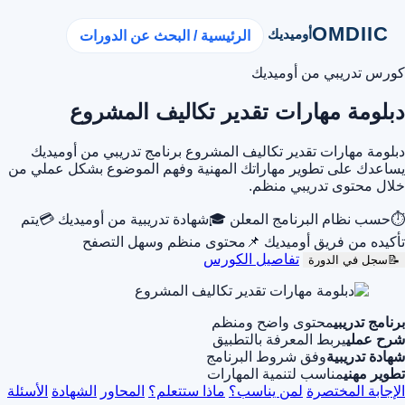
OMDIIC
أوميديك
الرئيسية / البحث عن الدورات
كورس تدريبي من أوميديك
دبلومة مهارات تقدير تكاليف المشروع
دبلومة مهارات تقدير تكاليف المشروع برنامج تدريبي من أوميديك
يساعدك على تطوير مهاراتك المهنية وفهم الموضوع بشكل عملي من
خلال محتوى تدريبي منظم.
⏱
حسب نظام البرنامج المعلن
🎓
شهادة تدريبية من أوميديك
💳
يتم
تأكيده من فريق أوميديك
📌
محتوى منظم وسهل التصفح
تفاصيل الكورس
📝
سجل في الدورة
برنامج تدريبي
محتوى واضح ومنظم
شرح عملي
يربط المعرفة بالتطبيق
شهادة تدريبية
وفق شروط البرنامج
تطوير مهني
مناسب لتنمية المهارات
الإجابة المختصرة
لمن يناسب؟
ماذا ستتعلم؟
المحاور
الشهادة
الأسئلة