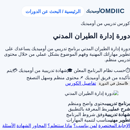
OMDIIC
أوميديك
الرئيسية / البحث عن الدورات
كورس تدريبي من أوميديك
دورة إدارة الطيران المدني
دورة إدارة الطيران المدني برنامج تدريبي من أوميديك يساعدك على
تطوير مهاراتك المهنية وفهم الموضوع بشكل عملي من خلال محتوى
تدريبي منظم.
⏱
حسب نظام البرنامج المعلن
🎓
شهادة تدريبية من أوميديك
💳
يتم
تأكيده من فريق أوميديك
📌
محتوى منظم وسهل التصفح
تفاصيل الكورس
📝
سجل في الدورة
برنامج تدريبي
محتوى واضح ومنظم
شرح عملي
يربط المعرفة بالتطبيق
شهادة تدريبية
وفق شروط البرنامج
تطوير مهني
مناسب لتنمية المهارات
الإجابة المختصرة
لمن يناسب؟
ماذا ستتعلم؟
المحاور
الشهادة
الأسئلة