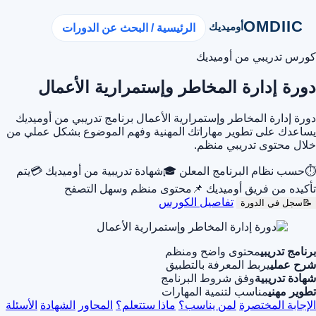
OMDIIC
أوميديك
الرئيسية / البحث عن الدورات
كورس تدريبي من أوميديك
دورة إدارة المخاطر وإستمرارية الأعمال
دورة إدارة المخاطر وإستمرارية الأعمال برنامج تدريبي من أوميديك
يساعدك على تطوير مهاراتك المهنية وفهم الموضوع بشكل عملي من
خلال محتوى تدريبي منظم.
⏱
حسب نظام البرنامج المعلن
🎓
شهادة تدريبية من أوميديك
💳
يتم
تأكيده من فريق أوميديك
📌
محتوى منظم وسهل التصفح
تفاصيل الكورس
📝
سجل في الدورة
برنامج تدريبي
محتوى واضح ومنظم
شرح عملي
يربط المعرفة بالتطبيق
شهادة تدريبية
وفق شروط البرنامج
تطوير مهني
مناسب لتنمية المهارات
الإجابة المختصرة
لمن يناسب؟
ماذا ستتعلم؟
المحاور
الشهادة
الأسئلة