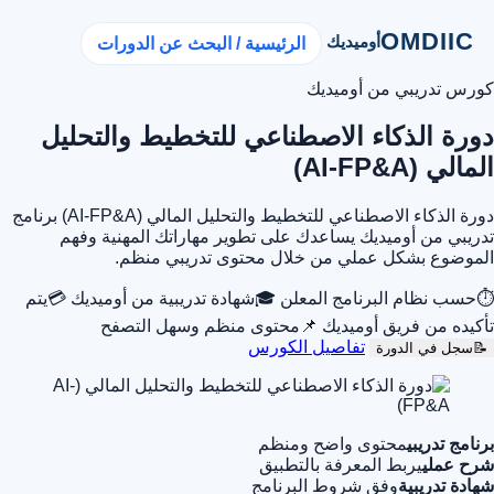
OMDIIC
أوميديك
الرئيسية / البحث عن الدورات
كورس تدريبي من أوميديك
دورة الذكاء الاصطناعي للتخطيط والتحليل
المالي (AI-FP&A)
دورة الذكاء الاصطناعي للتخطيط والتحليل المالي (AI-FP&A) برنامج
تدريبي من أوميديك يساعدك على تطوير مهاراتك المهنية وفهم
الموضوع بشكل عملي من خلال محتوى تدريبي منظم.
⏱
حسب نظام البرنامج المعلن
🎓
شهادة تدريبية من أوميديك
💳
يتم
تأكيده من فريق أوميديك
📌
محتوى منظم وسهل التصفح
تفاصيل الكورس
📝
سجل في الدورة
برنامج تدريبي
محتوى واضح ومنظم
شرح عملي
يربط المعرفة بالتطبيق
شهادة تدريبية
وفق شروط البرنامج