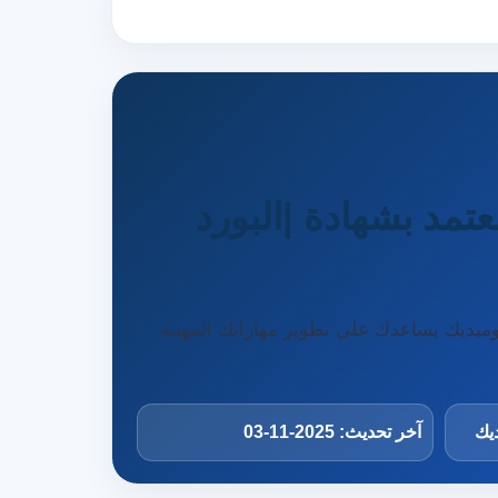
تمد بشهادة |البورد
تمد| معتمد بشهادة |البورد الامريكى رقم 1 برنامج تدريبي من أوميديك يساعدك على تطوير مهاراتك المهنية
ديك
آخر تحديث: 2025-11-03