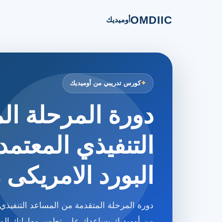
OMDIIC
أوميديك
كورس تدريبي من أوميديك
دورة المرحلة ال
التنفيذي المعتمد
البورد الامريكى ر
من أوميديك يساعدك على تطوير مهاراتك الم