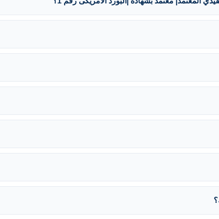
ذي المعتمد| معتمد بشهادة |البورد الامريكى رقم 1؟
؟