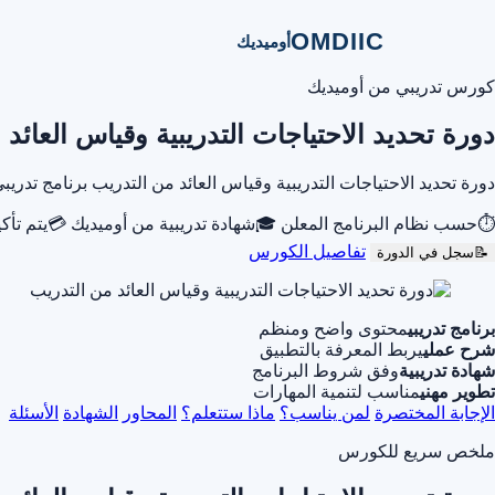
OMDIIC
أوميديك
كورس تدريبي من أوميديك
دورة تحديد الاحتياجات التدريبية وقياس العائد
دورة تحديد الاحتياجات التدريبية وقياس العائد من التدريب برنامج ت
⏱
حسب نظام البرنامج المعلن
🎓
شهادة تدريبية من أوميديك
💳
يتم تأك
تفاصيل الكورس
📝
سجل في الدورة
برنامج تدريبي
محتوى واضح ومنظم
شرح عملي
يربط المعرفة بالتطبيق
شهادة تدريبية
وفق شروط البرنامج
تطوير مهني
مناسب لتنمية المهارات
الإجابة المختصرة
لمن يناسب؟
ماذا ستتعلم؟
المحاور
الشهادة
الأسئلة
ملخص سريع للكورس