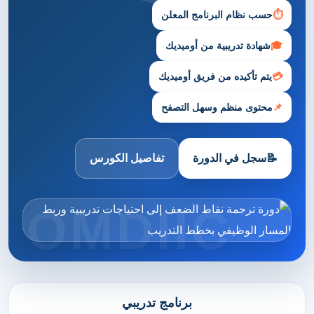
⏱
حسب نظام البرنامج المعلن
🎓
شهادة تدريبية من أوميديك
💳
يتم تأكيده من فريق أوميديك
📌
محتوى منظم وسهل التصفح
📝
سجل في الدورة
تفاصيل الكورس
برنامج تدريبي