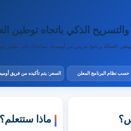
التسريح الذكي باتجاه توطين الع
توطين العمالة برنامج تدريبي من أوميديك يساعدك على تطوير م
 حسب نظام البرنامج المعلن
السعر: يتم تأكيده من فريق أومي
س؟
ماذا ستتعلم؟