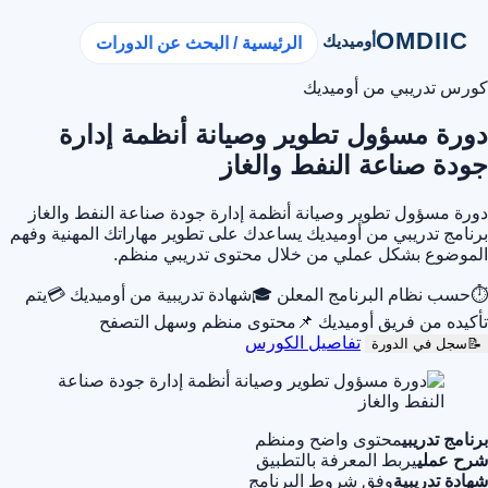
OMDIIC
أوميديك
الرئيسية / البحث عن الدورات
كورس تدريبي من أوميديك
دورة مسؤول تطوير وصيانة أنظمة إدارة
جودة صناعة النفط والغاز
دورة مسؤول تطوير وصيانة أنظمة إدارة جودة صناعة النفط والغاز
برنامج تدريبي من أوميديك يساعدك على تطوير مهاراتك المهنية وفهم
الموضوع بشكل عملي من خلال محتوى تدريبي منظم.
⏱
حسب نظام البرنامج المعلن
🎓
شهادة تدريبية من أوميديك
💳
يتم
تأكيده من فريق أوميديك
📌
محتوى منظم وسهل التصفح
تفاصيل الكورس
📝
سجل في الدورة
برنامج تدريبي
محتوى واضح ومنظم
شرح عملي
يربط المعرفة بالتطبيق
شهادة تدريبية
وفق شروط البرنامج