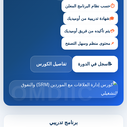
⏱
حسب نظام البرنامج المعلن
🎓
شهادة تدريبية من أوميديك
💳
يتم تأكيده من فريق أوميديك
📌
محتوى منظم وسهل التصفح
📝
سجل في الدورة
تفاصيل الكورس
برنامج تدريبي