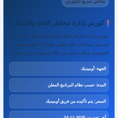
ملخص سريع للكورس
كورس إدارة مخاطر العقد والامتثال
كورس إدارة مخاطر العقد والامتثال برنامج تدريبي من
أوميديك يساعدك على تطوير مهاراتك المهنية وفهم
الموضوع بشكل عملي من خلال محتوى تدريبي منظم.
الجهة: أوميديك
المدة: حسب نظام البرنامج المعلن
السعر: يتم تأكيده من فريق أوميديك
آخر تحديث: 2025-11-24