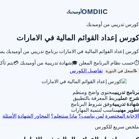
OMDIIC
أوميديك
كورس تدريبي من أوميديك
كورس إعداد القوائم المالية في الامارات
كورس إعداد القوائم المالية في الامارات برنامج تدريبي من أوميديك
⏱
حسب نظام البرنامج المعلن
🎓
شهادة تدريبية من أوميديك
💳
يتم تأك
تفاصيل الكورس
📝
سجل في الدورة
برنامج تدريبي
محتوى واضح ومنظم
شرح عملي
يربط المعرفة بالتطبيق
شهادة تدريبية
وفق شروط البرنامج
تطوير مهني
مناسب لتنمية المهارات
الإجابة المختصرة
لمن يناسب؟
ماذا ستتعلم؟
المحاور
الشهادة
الأسئلة
ملخص سريع للكورس