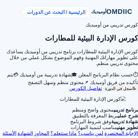
OMDIIC
أوميديك
الرئيسية / البحث عن الدورات
كورس تدريبي من أوميديك
كورس الإدارة البيئية للمطارات
كورس الإدارة البيئية للمطارات برنامج تدريبي من أوميديك يساعدك
على تطوير مهاراتك المهنية وفهم الموضوع بشكل عملي من خلال
محتوى تدريبي منظم.
⏱
حسب نظام البرنامج المعلن
🎓
شهادة تدريبية من أوميديك
💳
يتم
تأكيده من فريق أوميديك
📌
محتوى منظم وسهل التصفح
تفاصيل الكورس
📝
سجل في الدورة
برنامج تدريبي
محتوى واضح ومنظم
شرح عملي
يربط المعرفة بالتطبيق
شهادة تدريبية
وفق شروط البرنامج
تطوير مهني
مناسب لتنمية المهارات
الإجابة المختصرة
لمن يناسب؟
ماذا ستتعلم؟
المحاور
الشهادة
الأسئلة