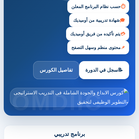
⏱
حسب نظام البرنامج المعلن
🎓
شهادة تدريبية من أوميديك
💳
يتم تأكيده من فريق أوميديك
📌
محتوى منظم وسهل التصفح
📝
سجل في الدورة
تفاصيل الكورس
برنامج تدريبي