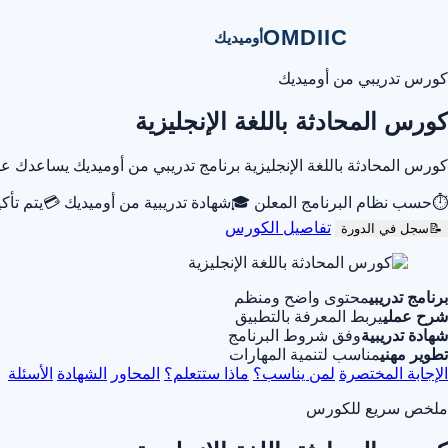
OMDIIC
أوميديك
كورس تدريبي من أوميديك
كورس المحادثة باللغة الإنجليزية
كورس المحادثة باللغة الإنجليزية برنامج تدريبي من أوميديك يساعدك
⏱
حسب نظام البرنامج المعلن
🎓
شهادة تدريبية من أوميديك
💳
يتم تأك
تفاصيل الكورس
📝
سجل في الدورة
برنامج تدريبي
محتوى واضح ومنظم
شرح عملي
يربط المعرفة بالتطبيق
شهادة تدريبية
وفق شروط البرنامج
تطوير مهني
مناسب لتنمية المهارات
الإجابة المختصرة
لمن يناسب؟
ماذا ستتعلم؟
المحاور
الشهادة
الأسئلة
ملخص سريع للكورس