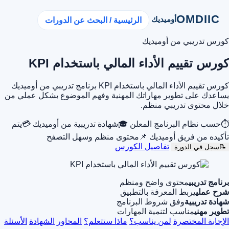
OMDIIC
أوميديك
الرئيسية / البحث عن الدورات
كورس تدريبي من أوميديك
كورس تقييم الأداء المالي باستخدام KPI
كورس تقييم الأداء المالي باستخدام KPI برنامج تدريبي من أوميديك
يساعدك على تطوير مهاراتك المهنية وفهم الموضوع بشكل عملي من
خلال محتوى تدريبي منظم.
⏱
حسب نظام البرنامج المعلن
🎓
شهادة تدريبية من أوميديك
💳
يتم
تأكيده من فريق أوميديك
📌
محتوى منظم وسهل التصفح
تفاصيل الكورس
📝
سجل في الدورة
برنامج تدريبي
محتوى واضح ومنظم
شرح عملي
يربط المعرفة بالتطبيق
شهادة تدريبية
وفق شروط البرنامج
تطوير مهني
مناسب لتنمية المهارات
الإجابة المختصرة
لمن يناسب؟
ماذا ستتعلم؟
المحاور
الشهادة
الأسئلة