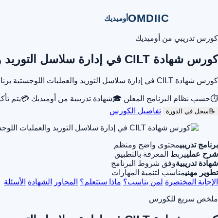
OMDIIC
أوميديك
كورس تدريبي من أوميديك
كورس شهادة CILT في إدارة سلاسل التوريد والعمليات اللوجستية
كورس شهادة CILT في إدارة سلاسل التوريد والعمليات اللوجستية برنامج تدريبي من أوميديك يساعدك على تطوير مهاراتك المهنية وفهم الموضوع بشكل عملي من خلال محتوى تدريبي منظم.
⏱
حسب نظام البرنامج المعلن
🎓
شهادة تدريبية من أوميديك
💳
يتم تأك
تفاصيل الكورس
📝
سجل في الدورة
برنامج تدريبي
محتوى واضح ومنظم
شرح عملي
يربط المعرفة بالتطبيق
شهادة تدريبية
وفق شروط البرنامج
تطوير مهني
مناسب لتنمية المهارات
الإجابة المختصرة
لمن يناسب؟
ماذا ستتعلم؟
المحاور
الشهادة
الأسئلة
ملخص سريع للكورس