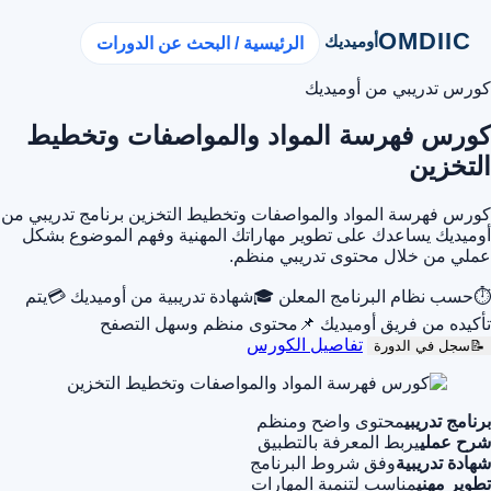
OMDIIC
أوميديك
الرئيسية / البحث عن الدورات
كورس تدريبي من أوميديك
كورس فهرسة المواد والمواصفات وتخطيط
التخزين
كورس فهرسة المواد والمواصفات وتخطيط التخزين برنامج تدريبي من
أوميديك يساعدك على تطوير مهاراتك المهنية وفهم الموضوع بشكل
عملي من خلال محتوى تدريبي منظم.
⏱
حسب نظام البرنامج المعلن
🎓
شهادة تدريبية من أوميديك
💳
يتم
تأكيده من فريق أوميديك
📌
محتوى منظم وسهل التصفح
تفاصيل الكورس
📝
سجل في الدورة
برنامج تدريبي
محتوى واضح ومنظم
شرح عملي
يربط المعرفة بالتطبيق
شهادة تدريبية
وفق شروط البرنامج
تطوير مهني
مناسب لتنمية المهارات