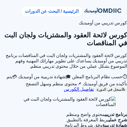
OMDIIC
أوميديك
الرئيسية / البحث عن الدورات
كورس تدريبي من أوميديك
كورس لائحة العقود والمشتريات ولجان البت
في المناقصات
كورس لائحة العقود والمشتريات ولجان البت في المناقصات برنامج
تدريبي من أوميديك يساعدك على تطوير مهاراتك المهنية وفهم
الموضوع بشكل عملي من خلال محتوى تدريبي منظم.
⏱
حسب نظام البرنامج المعلن
🎓
شهادة تدريبية من أوميديك
💳
يتم
تأكيده من فريق أوميديك
📌
محتوى منظم وسهل التصفح
تفاصيل الكورس
📝
سجل في الدورة
برنامج تدريبي
محتوى واضح ومنظم
شرح عملي
يربط المعرفة بالتطبيق
شهادة تدريبية
وفق شروط البرنامج