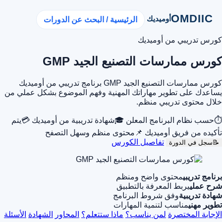
OMDIIC
أوميديك
الرئيسية / البحث عن الدورات
كورس تدريبي من أوميديك
كورس ممارسات التصنيع الجيد GMP
كورس ممارسات التصنيع الجيد GMP برنامج تدريبي من أوميديك
يساعدك على تطوير مهاراتك المهنية وفهم الموضوع بشكل عملي من
خلال محتوى تدريبي منظم.
⏱
حسب نظام البرنامج المعلن
🎓
شهادة تدريبية من أوميديك
💳
يتم
تأكيده من فريق أوميديك
📌
محتوى منظم وسهل التصفح
تفاصيل الكورس
📝
سجل في الدورة
برنامج تدريبي
محتوى واضح ومنظم
شرح عملي
يربط المعرفة بالتطبيق
شهادة تدريبية
وفق شروط البرنامج
تطوير مهني
مناسب لتنمية المهارات
الإجابة المختصرة
لمن يناسب؟
ماذا ستتعلم؟
المحاور
الشهادة
الأسئلة