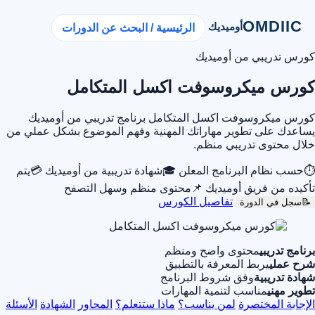
OMDIIC
أوميديك
الرئيسية / البحث عن الدورات
كورس تدريبي من أوميديك
كورس ميكروسوفت اكسل المتكامل
كورس ميكروسوفت اكسل المتكامل برنامج تدريبي من أوميديك
يساعدك على تطوير مهاراتك المهنية وفهم الموضوع بشكل عملي من
خلال محتوى تدريبي منظم.
⏱
حسب نظام البرنامج المعلن
🎓
شهادة تدريبية من أوميديك
💳
يتم
تأكيده من فريق أوميديك
📌
محتوى منظم وسهل التصفح
تفاصيل الكورس
📝
سجل في الدورة
برنامج تدريبي
محتوى واضح ومنظم
شرح عملي
يربط المعرفة بالتطبيق
شهادة تدريبية
وفق شروط البرنامج
تطوير مهني
مناسب لتنمية المهارات
الإجابة المختصرة
لمن يناسب؟
ماذا ستتعلم؟
المحاور
الشهادة
الأسئلة