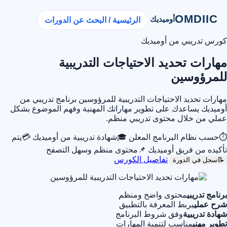
OMDIIC
أوميديك
الرئيسية / البحث عن الدورات
كورس تدريبي من أوميديك
مهارات تحديد الاحتياجات التدريبية
للمرؤوسين
مهارات تحديد الاحتياجات التدريبية للمرؤوسين برنامج تدريبي من
أوميديك يساعدك على تطوير مهاراتك المهنية وفهم الموضوع بشكل
عملي من خلال محتوى تدريبي منظم.
⏱
حسب نظام البرنامج المعلن
🎓
شهادة تدريبية من أوميديك
💳
يتم
تأكيده من فريق أوميديك
📌
محتوى منظم وسهل التصفح
تفاصيل الكورس
📝
سجل في الدورة
برنامج تدريبي
محتوى واضح ومنظم
شرح عملي
يربط المعرفة بالتطبيق
شهادة تدريبية
وفق شروط البرنامج
تطوير مهني
مناسب لتنمية المهارات